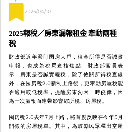
2025/04/10
2025報稅／房東漏報租金 牽動兩種
稅
財政部近年緊盯囤房大戶，租金所得是否誠實
申報，也成為稅局查核焦點。財政部官員表
示，房東是否誠實報稅，除了攸關所得稅查處
外，在囤房稅2.0新制上路後，更牽動房屋稅能
否適用較低稅率，提醒房東勿因一時僥倖，因
為一次漏報而連帶影響綜所稅、房屋稅。
囤房稅2.0去年7月上路，將首度反映在今年5月
開徵的房屋稅單。其中，為鼓勵民眾釋出空屋