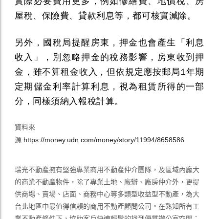
實際必要費用更多，例如修繕費、地價稅、房
屋稅、保險費、貸款利息等，都可核實減除。
另外，國稅局提醒房東，押金也會產生「利息
收入」，別忽略押金的稅務影響，房東收到押
金，雖不算租金收入，但依規定應按郵局1年期
定期儲金利率計算利息，視為租賃所得的一部
分，同樣須納入報稅計算。
資料來
源:
https://money.udn.com/money/story/11994/8658586
瑞光不動產擁有堅強專業商用不動產仲介團隊，及區域內龐大
的商業不動產物件，除了專業土地、廠辦、廠房仲介外，更提
供商場、賣場、店面、商務中心等多類型收益型不動產，為大
台北地區中最值得信賴的商用不動產顧問公司。在熟知所有工
業不動產條件下，協助客戶快速輕鬆的找到優質辦公室空間；