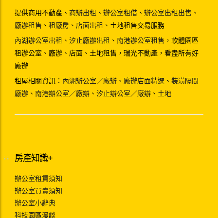
提供商用不動產、
商辦出租
、
辦公室租借
、
辦公室出租出售
、
廠辦租售
、
租廠房
、
店面出租
、土地租售交易服務
內湖辦公室出租
、
汐止廠辦出租
、
南港辦公室租售
，軟體園區
租辦公室、廠辦、店面、土地租售，瑞光不動產，看盡所有好
廠辦
租屋相關資訊：
內湖辦公室／廠辦
、
廠辦店面精選
、
裝潢隔間
廠辦
、
南港辦公室／廠辦
、
汐止辦公室／廠辦
、
土地
房產知識+
辦公室租賃須知
辦公室買賣須知
辦公室小辭典
科技園區漫談