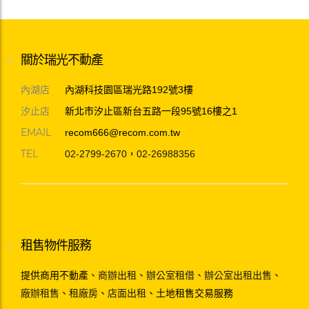
關於瑞光不動產
內湖店
內湖科技園區瑞光路192號3樓
汐止店
新北市汐止區新台五路一段95號16樓之1
EMAIL
recom666@recom.com.tw
TEL
02-2799-2670
，
02-26988356
租售物件服務
提供商用不動產、
商辦出租
、
辦公室租借
、
辦公室出租出售
、
廠辦租售
、
租廠房
、
店面出租
、土地租售交易服務