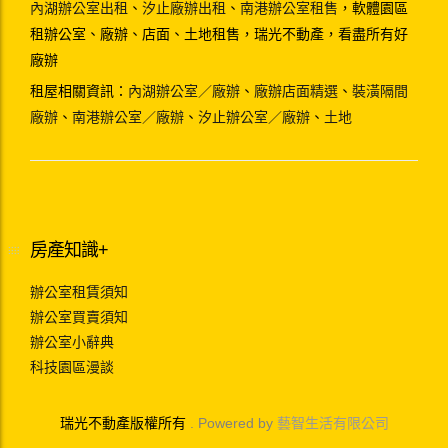
內湖辦公室出租
、
汐止廠辦出租
、
南港辦公室租售
，軟體園區
租辦公室、廠辦、店面、土地租售，瑞光不動產，看盡所有好
廠辦
租屋相關資訊：
內湖辦公室／廠辦
、
廠辦店面精選
、
裝潢隔間
廠辦
、
南港辦公室／廠辦
、
汐止辦公室／廠辦
、
土地
房產知識+
辦公室租賃須知
辦公室買賣須知
辦公室小辭典
科技園區漫談
瑞光不動產版權所有
. Powered by
藝智生活有限公司