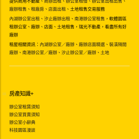
提供商用不動產、
商辦出租
、
辦公室租借
、
辦公室出租出售
、
廠辦租售
、
租廠房
、
店面出租
、土地租售交易服務
內湖辦公室出租
、
汐止廠辦出租
、
南港辦公室租售
，軟體園區
租辦公室、廠辦、店面、土地租售，瑞光不動產，看盡所有好
廠辦
租屋相關資訊：
內湖辦公室／廠辦
、
廠辦店面精選
、
裝潢隔間
廠辦
、
南港辦公室／廠辦
、
汐止辦公室／廠辦
、
土地
房產知識+
辦公室租賃須知
辦公室買賣須知
辦公室小辭典
科技園區漫談