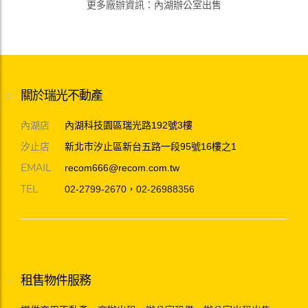
更多廠辦資訊
：
內湖辦公室出售
關於瑞光不動產
內湖店
內湖科技園區瑞光路192號3樓
汐止店
新北市汐止區新台五路一段95號16樓之1
EMAIL
recom666@recom.com.tw
TEL
02-2799-2670
，
02-26988356
租售物件服務