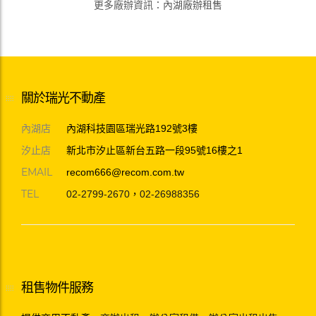
更多廠辦資訊
：
內湖廠辦租售
關於瑞光不動產
內湖店
內湖科技園區瑞光路192號3樓
汐止店
新北市汐止區新台五路一段95號16樓之1
EMAIL
recom666@recom.com.tw
TEL
02-2799-2670
，
02-26988356
租售物件服務