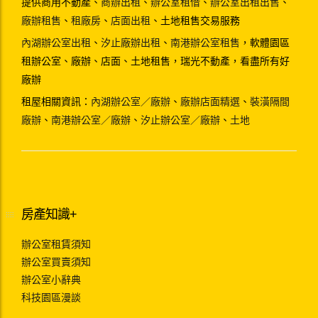
提供商用不動產、
商辦出租
、
辦公室租借
、
辦公室出租出售
、
廠辦租售
、
租廠房
、
店面出租
、土地租售交易服務
內湖辦公室出租
、
汐止廠辦出租
、
南港辦公室租售
，軟體園區
租辦公室、廠辦、店面、土地租售，瑞光不動產，看盡所有好
廠辦
租屋相關資訊：
內湖辦公室／廠辦
、
廠辦店面精選
、
裝潢隔間
廠辦
、
南港辦公室／廠辦
、
汐止辦公室／廠辦
、
土地
房產知識+
辦公室租賃須知
辦公室買賣須知
辦公室小辭典
科技園區漫談