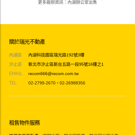
更多廠辦資訊
：
內湖辦公室出售
關於瑞光不動產
內湖店
內湖科技園區瑞光路192號3樓
汐止店
新北市汐止區新台五路一段95號16樓之1
EMAIL
recom666@recom.com.tw
TEL
02-2799-2670
，
02-26988356
租售物件服務