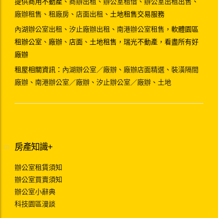
提供商用不動產、
商辦出租
、
辦公室租借
、
辦公室出租出售
、
廠辦租售
、
租廠房
、
店面出租
、土地租售交易服務
內湖辦公室出租
、
汐止廠辦出租
、
南港辦公室租售
，軟體園區
租辦公室、廠辦、店面、土地租售，瑞光不動產，看盡所有好
廠辦
租屋相關資訊：
內湖辦公室／廠辦
、
廠辦店面精選
、
裝潢隔間
廠辦
、
南港辦公室／廠辦
、
汐止辦公室／廠辦
、
土地
房產知識+
辦公室租賃須知
辦公室買賣須知
辦公室小辭典
科技園區漫談