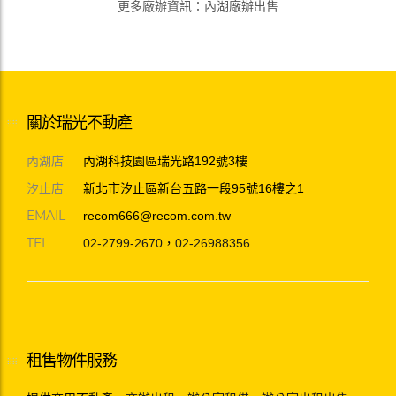
更多廠辦資訊
：
內湖廠辦出售
關於瑞光不動產
內湖店
內湖科技園區瑞光路192號3樓
汐止店
新北市汐止區新台五路一段95號16樓之1
EMAIL
recom666@recom.com.tw
TEL
02-2799-2670
，
02-26988356
租售物件服務