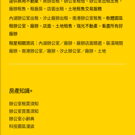
提供商用不動產、
商辦出租
、
辦公室租借
、
辦公室出租出售
、
廠辦租售
、
租廠房
、
店面出租
、土地租售交易服務
內湖辦公室出租
、
汐止廠辦出租
、
南港辦公室租售
，軟體園區
租辦公室、廠辦、店面、土地租售，瑞光不動產，看盡所有好
廠辦
租屋相關資訊：
內湖辦公室／廠辦
、
廠辦店面精選
、
裝潢隔間
廠辦
、
南港辦公室／廠辦
、
汐止辦公室／廠辦
、
土地
房產知識+
辦公室租賃須知
辦公室買賣須知
辦公室小辭典
科技園區漫談