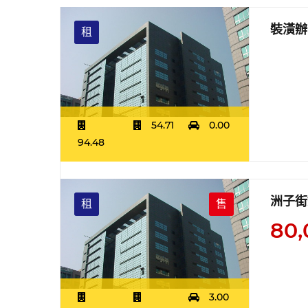
裝潢辦
租
54.71
0.00
94.48
洲子街
租
售
80,
3.00