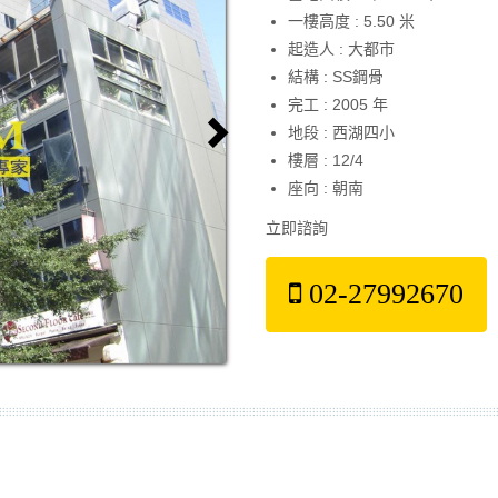
一樓高度 : 5.50 米
起造人 : 大都市
結構 : SS鋼骨
完工 : 2005 年
Next
地段 : 西湖四小
樓層 : 12/4
座向 : 朝南
立即諮詢
02-27992670