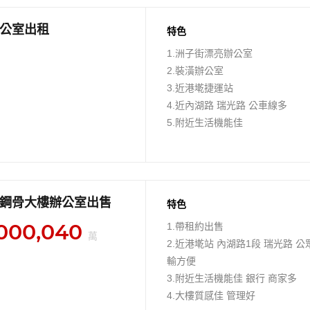
公室出租
特色
1.洲子街漂亮辦公室
2.裝潢辦公室
3.近港墘捷運站
4.近內湖路 瑞光路 公車線多
5.附近生活機能佳
鋼骨大樓辦公室出售
特色
000,040
1.帶租約出售
萬
2.近港墘站 內湖路1段 瑞光路 公
輸方便
3.附近生活機能佳 銀行 商家多
4.大樓質感佳 管理好