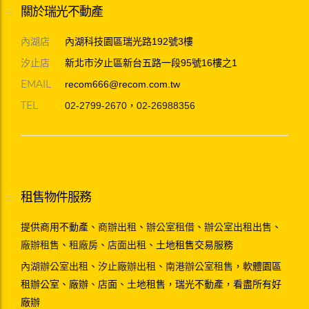
關於瑞光不動產
內湖店
內湖科技園區瑞光路192號3樓
汐止店
新北市汐止區新台五路一段95號16樓之1
EMAIL
recom666@recom.com.tw
TEL
02-2799-2670
，
02-26988356
租售物件服務
提供商用不動產、
商辦出租
、
辦公室租借
、
辦公室出租出售
、
廠辦租售
、
租廠房
、
店面出租
、土地租售交易服務
內湖辦公室出租
、
汐止廠辦出租
、
南港辦公室租售
，軟體園區
租辦公室、廠辦、店面、土地租售，瑞光不動產，看盡所有好
廠辦