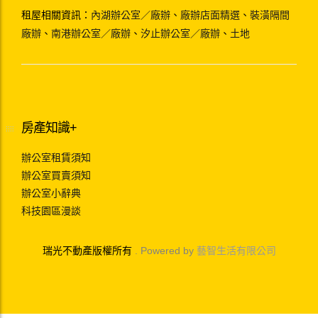
租屋相關資訊：
內湖辦公室／廠辦
、
廠辦店面精選
、
裝潢隔間
廠辦
、
南港辦公室／廠辦
、
汐止辦公室／廠辦
、
土地
房產知識+
辦公室租賃須知
辦公室買賣須知
辦公室小辭典
科技園區漫談
瑞光不動產版權所有
. Powered by
藝智生活有限公司