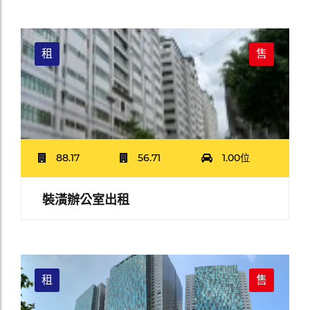
租
售
88.17
56.71
1.00位
裝潢辦公室出租
租
售