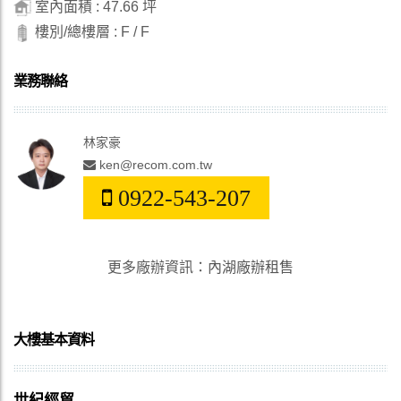
室內面積 : 47.66 坪
樓別/總樓層 : F / F
業務聯絡
林家豪
ken@recom.com.tw
0922-543-207
更多廠辦資訊
：
內湖廠辦租售
大樓基本資料
世紀經貿