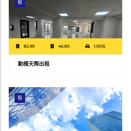
租
82.99
46.80
1.00位
勤樸天際出租
租