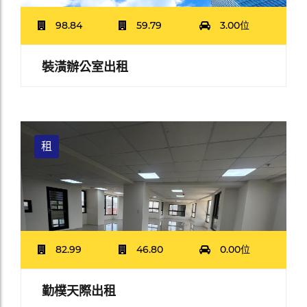
98.84
59.79
3.00位
裝潢辦公室出租
租
82.99
46.80
0.00位
勤樸天際出租