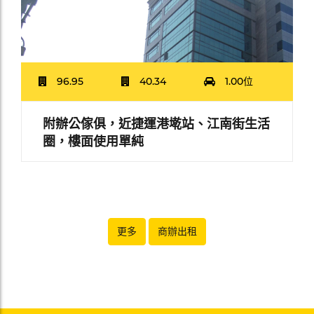
96.95
40.34
1.00位
附辦公傢俱，近捷運港墘站、江南街生活
圈，樓面使用單純
更多
商辦出租