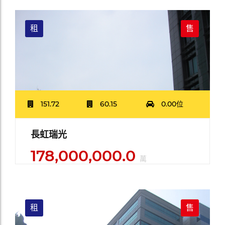
租
售
151.72
60.15
0.00位
長虹瑞光
178,000,000.0
萬
租
售