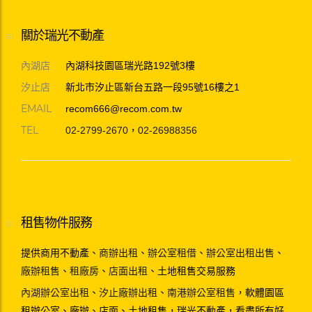
關於瑞光不動產
內湖店
內湖科技園區瑞光路192號3樓
汐止店
新北市汐止區新台五路一段95號16樓之1
EMAIL
recom666@recom.com.tw
TEL
02-2799-2670
，
02-26988356
租售物件服務
提供商用不動產、
商辦出租
、
辦公室租借
、
辦公室出租出售
、
廠辦租售
、
租廠房
、
店面出租
、土地租售交易服務
內湖辦公室出租
、
汐止廠辦出租
、
南港辦公室租售
，軟體園區
租辦公室、廠辦、店面、土地租售，瑞光不動產，看盡所有好