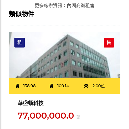
更多廠辦資訊
：
內湖商辦租售
類似物件
租
售
138.98
100.14
2.00位
華盛頓科技
77,000,000.0
萬