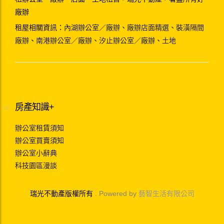
廠辦
租屋相關資訊：
內湖辦公室／廠辦
、
廠辦店面精選
、
裝潢隔間
廠辦
、
南港辦公室／廠辦
、
汐止辦公室／廠辦
、
土地
房產知識+
辦公室租賃須知
辦公室買賣須知
辦公室小辭典
科技園區漫談
瑞光不動產版權所有
. Powered by
藝智生活有限公司