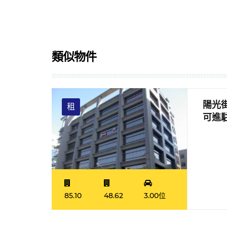
類似物件
陽光
租
可進
85.10
48.62
3.00位