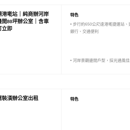
湖港墘站｜純商辦河岸
特色
邊間80坪辦公室｜含車
• 步行約650公尺達港墘捷運站、
可立即
銀行、交通便利
• 河岸景觀邊間戶型，採光通風佳
• 室內：現有質感天花板及地板裝
潢、全新油漆及壁紙、已配置水
運裝潢辦公室出租
特色
燈具、空調、接待區、會議室、
室、洗手間、茶水間、儲藏室、
辦公區