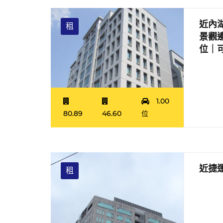
近內
租
景觀
位｜
1.00
80.89
46.60
位
近捷
租