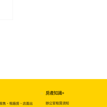
善
房產知識+
辦公室租賃須知
租售
、
租廠房
、
店面出