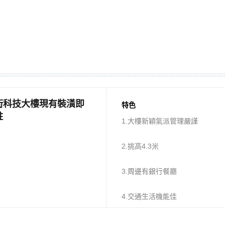
街科技大樓現有裝潢即
特色
駐
1.大樓新穎氣派管理嚴謹
2.挑高4.3米
3.周邊有銀行餐廳
4.交通生活機能佳
5.有大露台