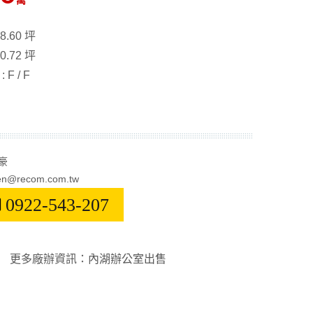
萬
8.60 坪
0.72 坪
F / F
豪
n@recom.com.tw
0922-543-207
更多廠辦資訊
：
內湖辦公室出售