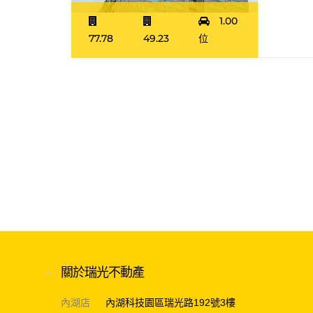
1.00
77.78
49.23
位
關於瑞光不動產
內湖店
內湖科技園區瑞光路192號3樓