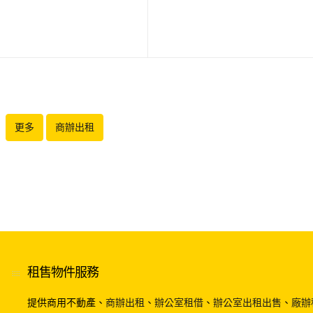
• 純商辦大樓、一層兩戶、管理完
更多
商辦出租
租售物件服務
提供商用不動產、
商辦出租
、
辦公室租借
、
辦公室出租出售
、
廠辦