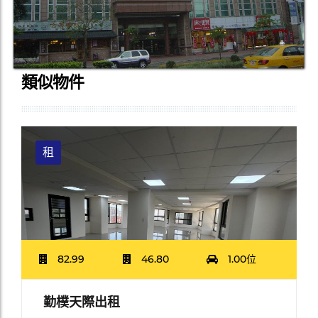
類似物件
租
82.99
46.80
1.00位
勤樸天際出租