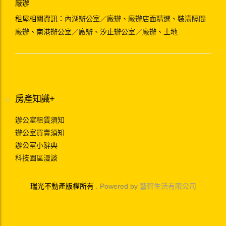
廠辦
租屋相關資訊：
內湖辦公室／廠辦
、
廠辦店面精選
、
裝潢隔間
廠辦
、
南港辦公室／廠辦
、
汐止辦公室／廠辦
、
土地
房產知識+
辦公室租賃須知
辦公室買賣須知
辦公室小辭典
科技園區漫談
瑞光不動產版權所有
. Powered by
藝智生活有限公司