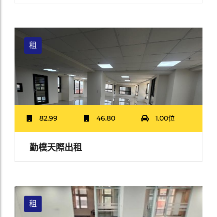
租
82.99
46.80
1.00位
勤樸天際出租
租