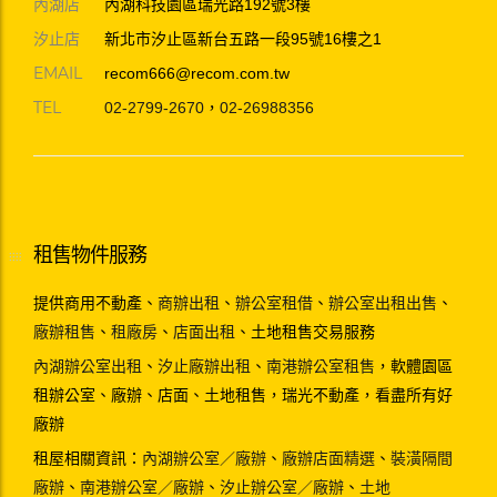
內湖店
內湖科技園區瑞光路192號3樓
汐止店
新北市汐止區新台五路一段95號16樓之1
EMAIL
recom666@recom.com.tw
TEL
02-2799-2670
，
02-26988356
租售物件服務
提供商用不動產、
商辦出租
、
辦公室租借
、
辦公室出租出售
、
廠辦租售
、
租廠房
、
店面出租
、土地租售交易服務
內湖辦公室出租
、
汐止廠辦出租
、
南港辦公室租售
，軟體園區
租辦公室、廠辦、店面、土地租售，瑞光不動產，看盡所有好
廠辦
租屋相關資訊：
內湖辦公室／廠辦
、
廠辦店面精選
、
裝潢隔間
廠辦
、
南港辦公室／廠辦
、
汐止辦公室／廠辦
、
土地